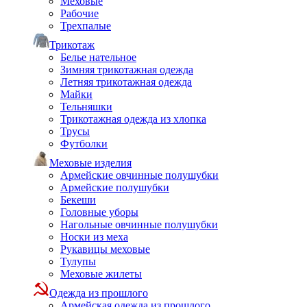
Меховые
Рабочие
Трехпалые
Трикотаж
Белье нательное
Зимняя трикотажная одежда
Летняя трикотажная одежда
Майки
Тельняшки
Трикотажная одежда из хлопка
Трусы
Футболки
Меховые изделия
Армейские овчинные полушубки
Армейские полушубки
Бекеши
Головные уборы
Нагольные овчинные полушубки
Носки из меха
Рукавицы меховые
Тулупы
Меховые жилеты
Одежда из прошлого
Армейская одежда из прошлого