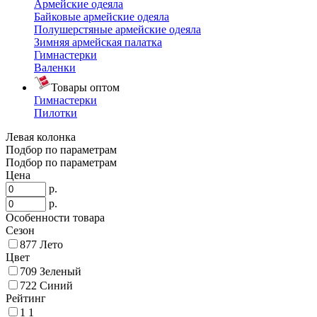
Армейские одеяла
Байковые армейские одеяла
Полушерстяные армейские одеяла
Зимняя армейская палатка
Гимнастерки
Валенки
Товары оптом
Гимнастерки
Пилотки
Левая колонка
Подбор по параметрам
Подбор по параметрам
Цена
р.
р.
Особенности товара
Сезон
877
Лето
Цвет
709
Зеленый
722
Синий
Рейтинг
1
1