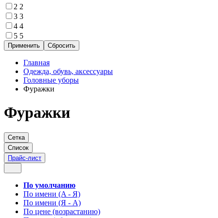
2
2
3
3
4
4
5
5
Главная
Одежда, обувь, аксессуары
Головные уборы
Фуражки
Фуражки
Сетка
Список
Прайс-лист
По умолчанию
По имени (A - Я)
По имени (Я - A)
По цене (возрастанию)