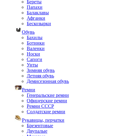
Береты
Папахи
Балаклавы
Афганки
Бескозырки
Обувь
Бахилы
Ботинки
Валенки
Носки
Сапоги
Унты
Зимняя обувь
Летняя обувь
Демисезонная обувь
Ремни
Генеральские ремни
Офицерские ремни
Ремни СССР
Солдатские ремни
Рукавицы, перчатки
Брезентовые
Двупалые