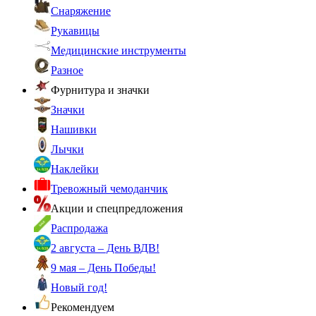
Снаряжение
Рукавицы
Медицинские инструменты
Разное
Фурнитура и значки
Значки
Нашивки
Лычки
Наклейки
Тревожный чемоданчик
Акции и спецпредложения
Распродажа
2 августа – День ВДВ!
9 мая – День Победы!
Новый год!
Рекомендуем