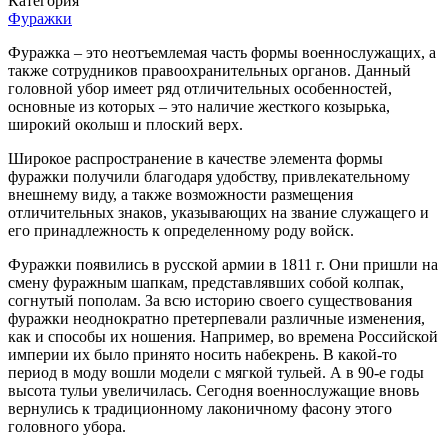
Категория
Фуражки
Фуражка – это неотъемлемая часть формы военнослужащих, а
также сотрудников правоохранительных органов. Данный
головной убор имеет ряд отличительных особенностей,
основные из которых – это наличие жесткого козырька,
широкий околыш и плоский верх.
Широкое распространение в качестве элемента формы
фуражки получили благодаря удобству, привлекательному
внешнему виду, а также возможности размещения
отличительных знаков, указывающих на звание служащего и
его принадлежность к определенному роду войск.
Фуражки появились в русской армии в 1811 г. Они пришли на
смену фуражным шапкам, представлявших собой колпак,
согнутый пополам. За всю историю своего существования
фуражки неоднократно претерпевали различные изменения,
как и способы их ношения. Например, во времена Российской
империи их было принято носить набекрень. В какой-то
период в моду вошли модели с мягкой тульей. А в 90-е годы
высота тульи увеличилась. Сегодня военнослужащие вновь
вернулись к традиционному лаконичному фасону этого
головного убора.