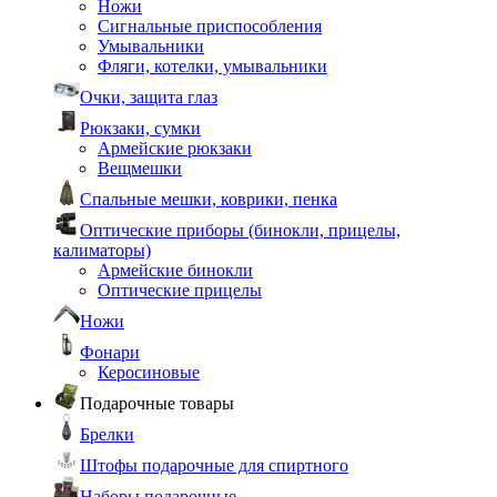
Ножи
Сигнальные приспособления
Умывальники
Фляги, котелки, умывальники
Очки, защита глаз
Рюкзаки, сумки
Армейские рюкзаки
Вещмешки
Спальные мешки, коврики, пенка
Оптические приборы (бинокли, прицелы,
калиматоры)
Армейские бинокли
Оптические прицелы
Ножи
Фонари
Керосиновые
Подарочные товары
Брелки
Штофы подарочные для спиртного
Наборы подарочные