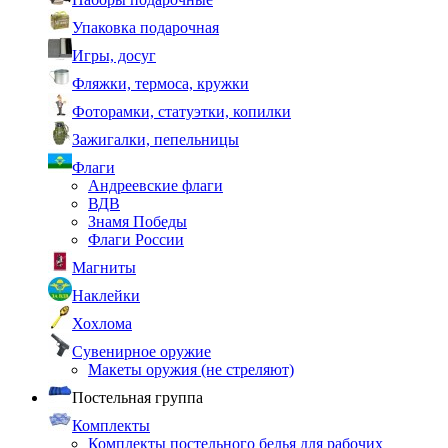
Упаковка подарочная
Игры, досуг
Фляжки, термоса, кружки
Фоторамки, статуэтки, копилки
Зажигалки, пепельницы
Флаги
Андреевские флаги
ВДВ
Знамя Победы
Флаги России
Магниты
Наклейки
Хохлома
Сувенирное оружие
Макеты оружия (не стреляют)
Постельная группа
Комплекты
Комплекты постельного белья для рабочих