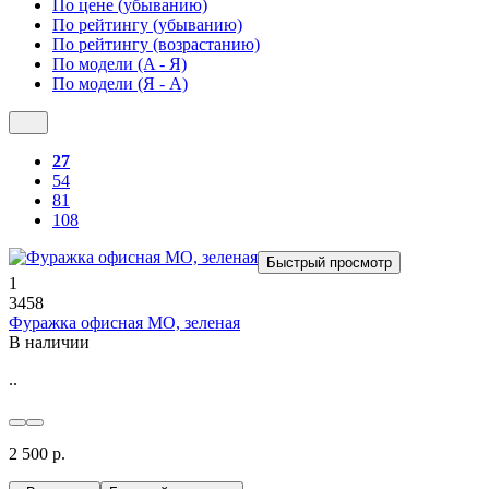
По цене (убыванию)
По рейтингу (убыванию)
По рейтингу (возрастанию)
По модели (A - Я)
По модели (Я - A)
27
54
81
108
Быстрый просмотр
1
3458
Фуражка офисная МО, зеленая
В наличии
..
2 500 р.