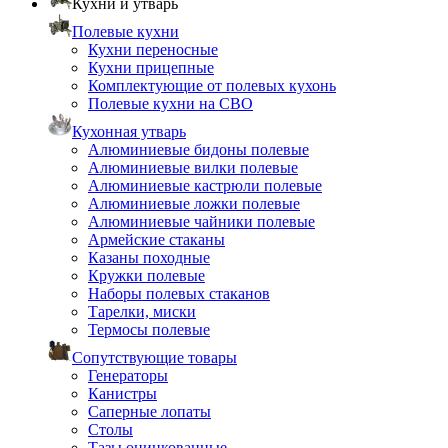
Кухни и утварь
Полевые кухни
Кухни переносные
Кухни прицепные
Комплектующие от полевых кухонь
Полевые кухни на СВО
Кухонная утварь
Алюминиевые бидоны полевые
Алюминиевые вилки полевые
Алюминиевые кастрюли полевые
Алюминиевые ложки полевые
Алюминиевые чайники полевые
Армейские стаканы
Казаны походные
Кружки полевые
Наборы полевых стаканов
Тарелки, миски
Термосы полевые
Сопутствующие товары
Генераторы
Канистры
Саперные лопаты
Столы
Тазы оцинкованные