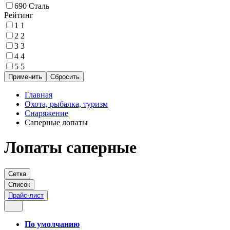
690
Сталь
Рейтинг
1
1
2
2
3
3
4
4
5
5
Главная
Охота, рыбалка, туризм
Снаряжение
Саперные лопаты
Лопаты саперные
Сетка
Список
Прайс-лист
По умолчанию