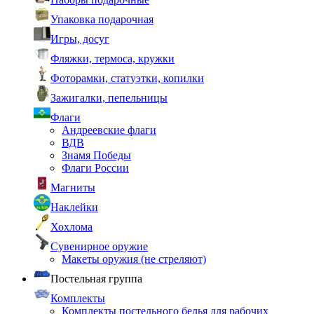
Упаковка подарочная
Игры, досуг
Фляжки, термоса, кружки
Фоторамки, статуэтки, копилки
Зажигалки, пепельницы
Флаги
Андреевские флаги
ВДВ
Знамя Победы
Флаги России
Магниты
Наклейки
Хохлома
Сувенирное оружие
Макеты оружия (не стреляют)
Постельная группа
Комплекты
Комплекты постельного белья для рабочих