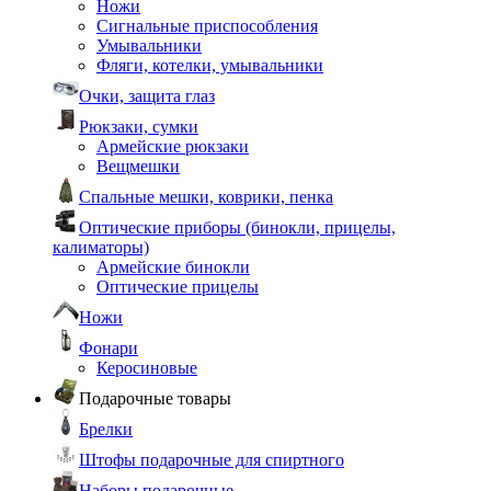
Ножи
Сигнальные приспособления
Умывальники
Фляги, котелки, умывальники
Очки, защита глаз
Рюкзаки, сумки
Армейские рюкзаки
Вещмешки
Спальные мешки, коврики, пенка
Оптические приборы (бинокли, прицелы,
калиматоры)
Армейские бинокли
Оптические прицелы
Ножи
Фонари
Керосиновые
Подарочные товары
Брелки
Штофы подарочные для спиртного
Наборы подарочные