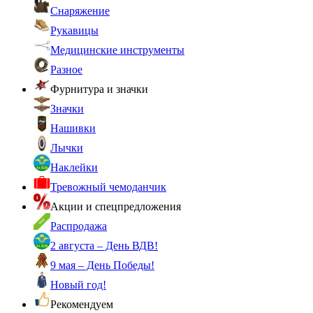
Снаряжение
Рукавицы
Медицинские инструменты
Разное
Фурнитура и значки
Значки
Нашивки
Лычки
Наклейки
Тревожный чемоданчик
Акции и спецпредложения
Распродажа
2 августа – День ВДВ!
9 мая – День Победы!
Новый год!
Рекомендуем