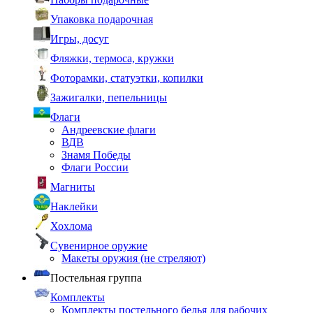
Упаковка подарочная
Игры, досуг
Фляжки, термоса, кружки
Фоторамки, статуэтки, копилки
Зажигалки, пепельницы
Флаги
Андреевские флаги
ВДВ
Знамя Победы
Флаги России
Магниты
Наклейки
Хохлома
Сувенирное оружие
Макеты оружия (не стреляют)
Постельная группа
Комплекты
Комплекты постельного белья для рабочих