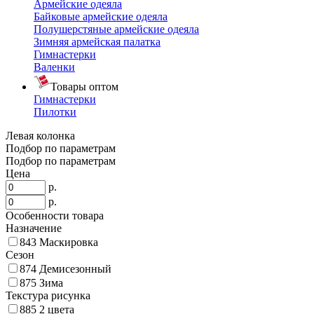
Армейские одеяла
Байковые армейские одеяла
Полушерстяные армейские одеяла
Зимняя армейская палатка
Гимнастерки
Валенки
Товары оптом
Гимнастерки
Пилотки
Левая колонка
Подбор по параметрам
Подбор по параметрам
Цена
р.
р.
Особенности товара
Назначение
843
Маскировка
Сезон
874
Демисезонный
875
Зима
Текстура рисунка
885
2 цвета