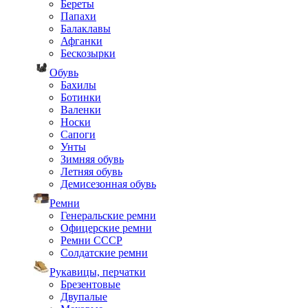
Береты
Папахи
Балаклавы
Афганки
Бескозырки
Обувь
Бахилы
Ботинки
Валенки
Носки
Сапоги
Унты
Зимняя обувь
Летняя обувь
Демисезонная обувь
Ремни
Генеральские ремни
Офицерские ремни
Ремни СССР
Солдатские ремни
Рукавицы, перчатки
Брезентовые
Двупалые