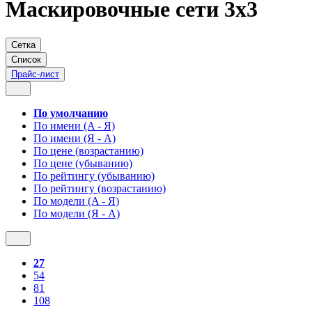
Маскировочные сети 3х3
Сетка
Список
Прайс-лист
По умолчанию
По имени (A - Я)
По имени (Я - A)
По цене (возрастанию)
По цене (убыванию)
По рейтингу (убыванию)
По рейтингу (возрастанию)
По модели (A - Я)
По модели (Я - A)
27
54
81
108