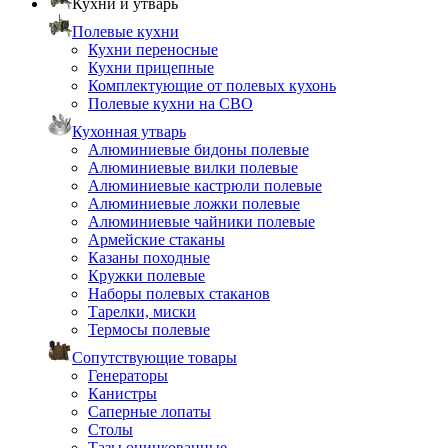
Кухни и утварь
Полевые кухни
Кухни переносные
Кухни прицепные
Комплектующие от полевых кухонь
Полевые кухни на СВО
Кухонная утварь
Алюминиевые бидоны полевые
Алюминиевые вилки полевые
Алюминиевые кастрюли полевые
Алюминиевые ложки полевые
Алюминиевые чайники полевые
Армейские стаканы
Казаны походные
Кружки полевые
Наборы полевых стаканов
Тарелки, миски
Термосы полевые
Сопутствующие товары
Генераторы
Канистры
Саперные лопаты
Столы
Тазы оцинкованные