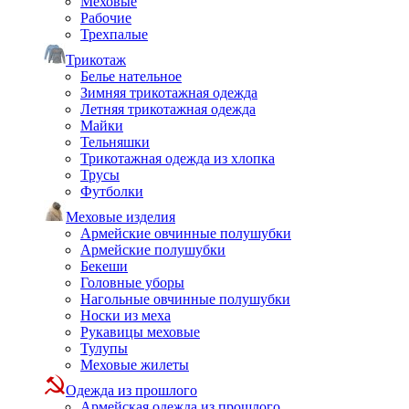
Меховые
Рабочие
Трехпалые
Трикотаж
Белье нательное
Зимняя трикотажная одежда
Летняя трикотажная одежда
Майки
Тельняшки
Трикотажная одежда из хлопка
Трусы
Футболки
Меховые изделия
Армейские овчинные полушубки
Армейские полушубки
Бекеши
Головные уборы
Нагольные овчинные полушубки
Носки из меха
Рукавицы меховые
Тулупы
Меховые жилеты
Одежда из прошлого
Армейская одежда из прошлого