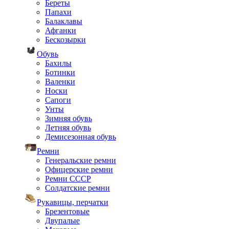
Береты
Папахи
Балаклавы
Афганки
Бескозырки
Обувь
Бахилы
Ботинки
Валенки
Носки
Сапоги
Унты
Зимняя обувь
Летняя обувь
Демисезонная обувь
Ремни
Генеральские ремни
Офицерские ремни
Ремни СССР
Солдатские ремни
Рукавицы, перчатки
Брезентовые
Двупалые