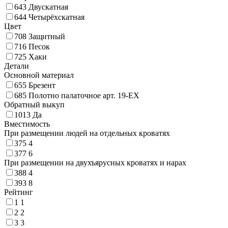
643
Двускатная
644
Четырёхскатная
Цвет
708
Защитный
716
Песок
725
Хаки
Детали
Основной материал
655
Брезент
685
Полотно палаточное арт. 19-ЕХ
Обратный выкуп
1013
Да
Вместимость
При размещении людей на отдельных кроватях
375
4
377
6
При размещении на двухъярусных кроватях и нарах
388
4
393
8
Рейтинг
1
1
2
2
3
3