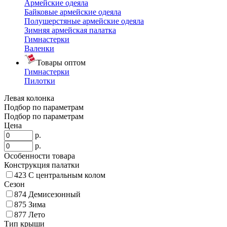
Армейские одеяла
Байковые армейские одеяла
Полушерстяные армейские одеяла
Зимняя армейская палатка
Гимнастерки
Валенки
Товары оптом
Гимнастерки
Пилотки
Левая колонка
Подбор по параметрам
Подбор по параметрам
Цена
р.
р.
Особенности товара
Конструкция палатки
423
С центральным колом
Сезон
874
Демисезонный
875
Зима
877
Лето
Тип крыши