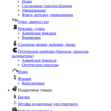
Ножи
Сигнальные приспособления
Умывальники
Фляги, котелки, умывальники
Очки, защита глаз
Рюкзаки, сумки
Армейские рюкзаки
Вещмешки
Спальные мешки, коврики, пенка
Оптические приборы (бинокли, прицелы,
калиматоры)
Армейские бинокли
Оптические прицелы
Ножи
Фонари
Керосиновые
Подарочные товары
Брелки
Штофы подарочные для спиртного
Наборы подарочные