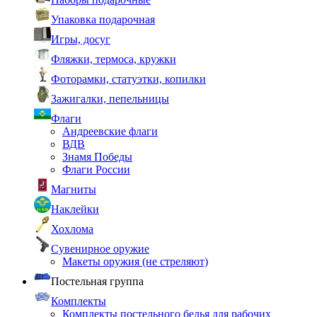
Упаковка подарочная
Игры, досуг
Фляжки, термоса, кружки
Фоторамки, статуэтки, копилки
Зажигалки, пепельницы
Флаги
Андреевские флаги
ВДВ
Знамя Победы
Флаги России
Магниты
Наклейки
Хохлома
Сувенирное оружие
Макеты оружия (не стреляют)
Постельная группа
Комплекты
Комплекты постельного белья для рабочих