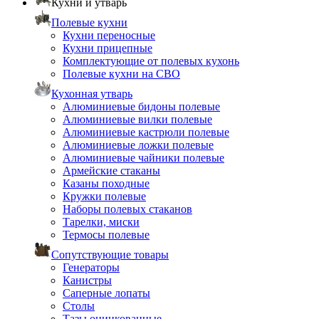
Кухни и утварь
Полевые кухни
Кухни переносные
Кухни прицепные
Комплектующие от полевых кухонь
Полевые кухни на СВО
Кухонная утварь
Алюминиевые бидоны полевые
Алюминиевые вилки полевые
Алюминиевые кастрюли полевые
Алюминиевые ложки полевые
Алюминиевые чайники полевые
Армейские стаканы
Казаны походные
Кружки полевые
Наборы полевых стаканов
Тарелки, миски
Термосы полевые
Сопутствующие товары
Генераторы
Канистры
Саперные лопаты
Столы
Тазы оцинкованные