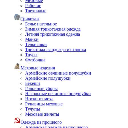
Меховые
Рабочие
Трехпалые
Трикотаж
Белье нательное
Зимняя трикотажная одежда
Летняя трикотажная одежда
Майки
Тельняшки
Трикотажная одежда из хлопка
Трусы
Футболки
Меховые изделия
Армейские овчинные полушубки
Армейские полушубки
Бекеши
Головные уборы
Нагольные овчинные полушубки
Носки из меха
Рукавицы меховые
Тулупы
Меховые жилеты
Одежда из прошлого
Армейская одежда из прошлого