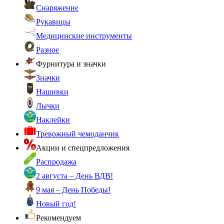
Снаряжение
Рукавицы
Медицинские инструменты
Разное
Фурнитура и значки
Значки
Нашивки
Лычки
Наклейки
Тревожный чемоданчик
Акции и спецпредложения
Распродажа
2 августа – День ВДВ!
9 мая – День Победы!
Новый год!
Рекомендуем