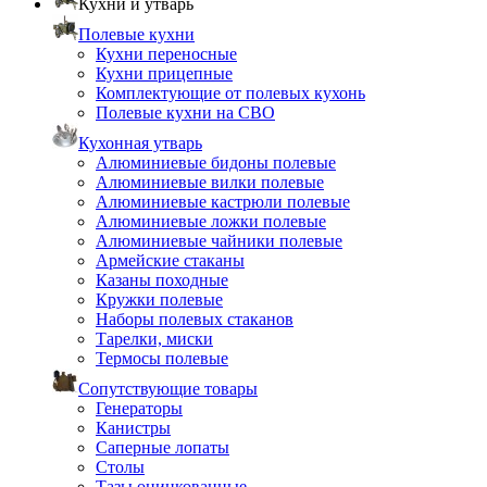
Кухни и утварь
Полевые кухни
Кухни переносные
Кухни прицепные
Комплектующие от полевых кухонь
Полевые кухни на СВО
Кухонная утварь
Алюминиевые бидоны полевые
Алюминиевые вилки полевые
Алюминиевые кастрюли полевые
Алюминиевые ложки полевые
Алюминиевые чайники полевые
Армейские стаканы
Казаны походные
Кружки полевые
Наборы полевых стаканов
Тарелки, миски
Термосы полевые
Сопутствующие товары
Генераторы
Канистры
Саперные лопаты
Столы
Тазы оцинкованные