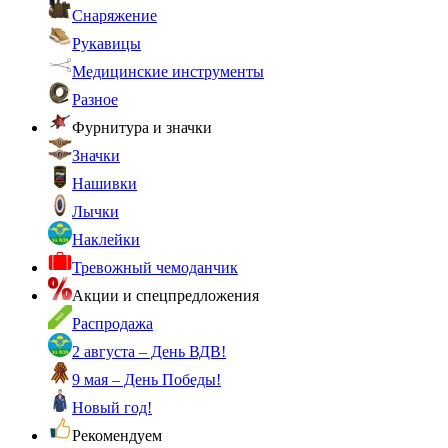
Снаряжение
Рукавицы
Медицинские инструменты
Разное
Фурнитура и значки
Значки
Нашивки
Лычки
Наклейки
Тревожный чемоданчик
Акции и спецпредложения
Распродажа
2 августа – День ВДВ!
9 мая – День Победы!
Новый год!
Рекомендуем