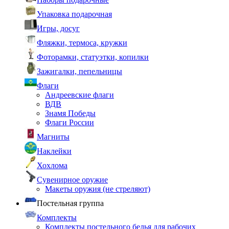
Упаковка подарочная
Игры, досуг
Фляжки, термоса, кружки
Фоторамки, статуэтки, копилки
Зажигалки, пепельницы
Флаги
Андреевские флаги
ВДВ
Знамя Победы
Флаги России
Магниты
Наклейки
Хохлома
Сувенирное оружие
Макеты оружия (не стреляют)
Постельная группа
Комплекты
Комплекты постельного белья для рабочих