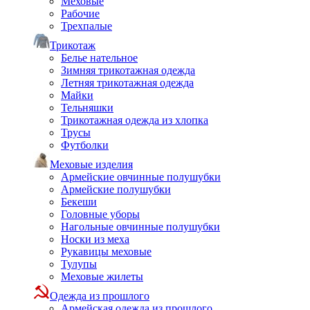
Меховые
Рабочие
Трехпалые
Трикотаж
Белье нательное
Зимняя трикотажная одежда
Летняя трикотажная одежда
Майки
Тельняшки
Трикотажная одежда из хлопка
Трусы
Футболки
Меховые изделия
Армейские овчинные полушубки
Армейские полушубки
Бекеши
Головные уборы
Нагольные овчинные полушубки
Носки из меха
Рукавицы меховые
Тулупы
Меховые жилеты
Одежда из прошлого
Армейская одежда из прошлого