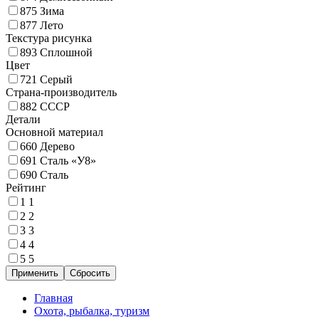
875
Зима
877
Лето
Текстура рисунка
893
Сплошной
Цвет
721
Серый
Страна-производитель
882
СССР
Детали
Основной материал
660
Дерево
691
Сталь «У8»
690
Сталь
Рейтинг
1
1
2
2
3
3
4
4
5
5
Главная
Охота, рыбалка, туризм