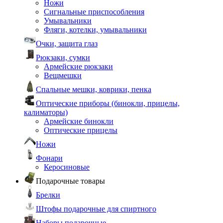
Ножи
Сигнальные приспособления
Умывальники
Фляги, котелки, умывальники
Очки, защита глаз
Рюкзаки, сумки
Армейские рюкзаки
Вещмешки
Спальные мешки, коврики, пенка
Оптические приборы (бинокли, прицелы,
калиматоры)
Армейские бинокли
Оптические прицелы
Ножи
Фонари
Керосиновые
Подарочные товары
Брелки
Штофы подарочные для спиртного
Наборы подарочные