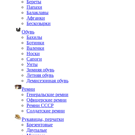
Береты
Папахи
Балаклавы
Афганки
Бескозырки
Обувь
Бахилы
Ботинки
Валенки
Носки
Сапоги
Унты
Зимняя обувь
Летняя обувь
Демисезонная обувь
Ремни
Генеральские ремни
Офицерские ремни
Ремни СССР
Солдатские ремни
Рукавицы, перчатки
Брезентовые
Двупалые