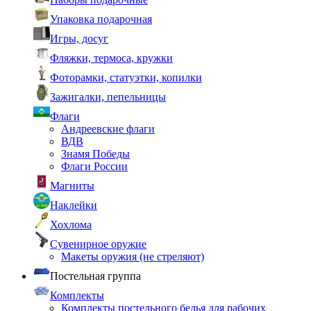
Упаковка подарочная
Игры, досуг
Фляжки, термоса, кружки
Фоторамки, статуэтки, копилки
Зажигалки, пепельницы
Флаги
Андреевские флаги
ВДВ
Знамя Победы
Флаги России
Магниты
Наклейки
Хохлома
Сувенирное оружие
Макеты оружия (не стреляют)
Постельная группа
Комплекты
Комплекты постельного белья для рабочих