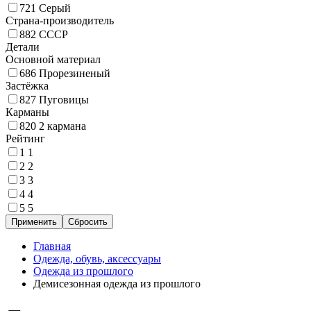
721
Серый
Страна-производитель
882
СССР
Детали
Основной материал
686
Прорезиненый
Застёжка
827
Пуговицы
Карманы
820
2 кармана
Рейтинг
1
1
2
2
3
3
4
4
5
5
Главная
Одежда, обувь, аксессуары
Одежда из прошлого
Демисезонная одежда из прошлого