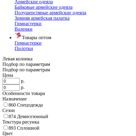
Армейские одеяла
Байковые армейские одеяла
Полушерстяные армейские одеяла
Зимняя армейская палатка
Гимнастерки
Валенки
Товары оптом
Гимнастерки
Пилотки
Левая колонка
Подбор по параметрам
Подбор по параметрам
Цена
р.
р.
Особенности товара
Назначение
860
Спецодежда
Сезон
874
Демисезонный
Текстура рисунка
893
Сплошной
Цвет