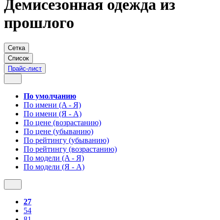
Демисезонная одежда из
прошлого
Сетка
Список
Прайс-лист
По умолчанию
По имени (A - Я)
По имени (Я - A)
По цене (возрастанию)
По цене (убыванию)
По рейтингу (убыванию)
По рейтингу (возрастанию)
По модели (A - Я)
По модели (Я - A)
27
54
81