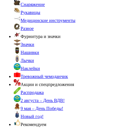
Снаряжение
Рукавицы
Медицинские инструменты
Разное
Фурнитура и значки
Значки
Нашивки
Лычки
Наклейки
Тревожный чемоданчик
Акции и спецпредложения
Распродажа
2 августа – День ВДВ!
9 мая – День Победы!
Новый год!
Рекомендуем