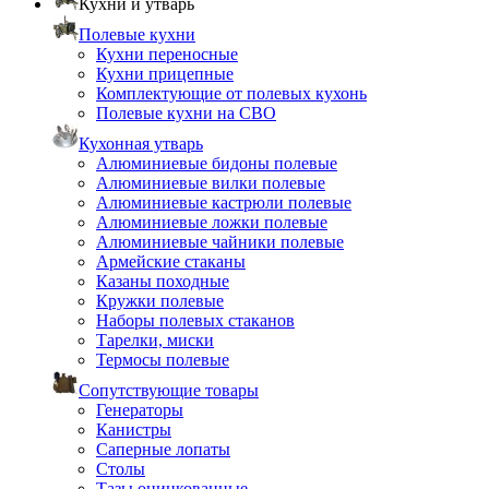
Кухни и утварь
Полевые кухни
Кухни переносные
Кухни прицепные
Комплектующие от полевых кухонь
Полевые кухни на СВО
Кухонная утварь
Алюминиевые бидоны полевые
Алюминиевые вилки полевые
Алюминиевые кастрюли полевые
Алюминиевые ложки полевые
Алюминиевые чайники полевые
Армейские стаканы
Казаны походные
Кружки полевые
Наборы полевых стаканов
Тарелки, миски
Термосы полевые
Сопутствующие товары
Генераторы
Канистры
Саперные лопаты
Столы
Тазы оцинкованные