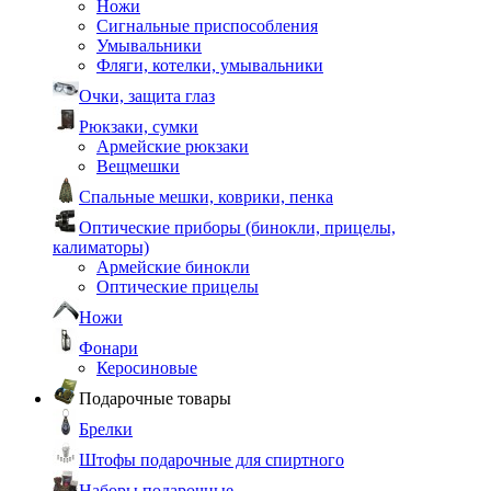
Ножи
Сигнальные приспособления
Умывальники
Фляги, котелки, умывальники
Очки, защита глаз
Рюкзаки, сумки
Армейские рюкзаки
Вещмешки
Спальные мешки, коврики, пенка
Оптические приборы (бинокли, прицелы,
калиматоры)
Армейские бинокли
Оптические прицелы
Ножи
Фонари
Керосиновые
Подарочные товары
Брелки
Штофы подарочные для спиртного
Наборы подарочные