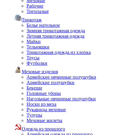
Меховые
Рабочие
Трехпалые
Трикотаж
Белье нательное
Зимняя трикотажная одежда
Летняя трикотажная одежда
Майки
Тельняшки
Трикотажная одежда из хлопка
Трусы
Футболки
Меховые изделия
Армейские овчинные полушубки
Армейские полушубки
Бекеши
Головные уборы
Нагольные овчинные полушубки
Носки из меха
Рукавицы меховые
Тулупы
Меховые жилеты
Одежда из прошлого
Армейская одежда из прошлого