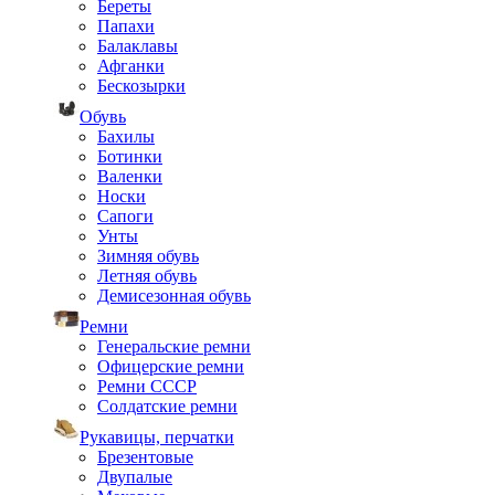
Береты
Папахи
Балаклавы
Афганки
Бескозырки
Обувь
Бахилы
Ботинки
Валенки
Носки
Сапоги
Унты
Зимняя обувь
Летняя обувь
Демисезонная обувь
Ремни
Генеральские ремни
Офицерские ремни
Ремни СССР
Солдатские ремни
Рукавицы, перчатки
Брезентовые
Двупалые