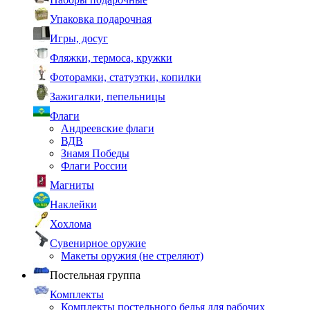
Упаковка подарочная
Игры, досуг
Фляжки, термоса, кружки
Фоторамки, статуэтки, копилки
Зажигалки, пепельницы
Флаги
Андреевские флаги
ВДВ
Знамя Победы
Флаги России
Магниты
Наклейки
Хохлома
Сувенирное оружие
Макеты оружия (не стреляют)
Постельная группа
Комплекты
Комплекты постельного белья для рабочих