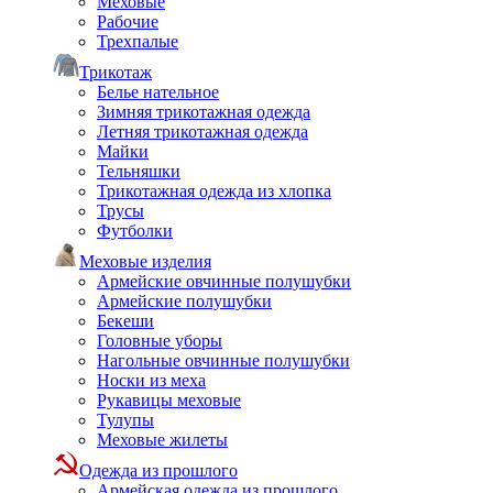
Меховые
Рабочие
Трехпалые
Трикотаж
Белье нательное
Зимняя трикотажная одежда
Летняя трикотажная одежда
Майки
Тельняшки
Трикотажная одежда из хлопка
Трусы
Футболки
Меховые изделия
Армейские овчинные полушубки
Армейские полушубки
Бекеши
Головные уборы
Нагольные овчинные полушубки
Носки из меха
Рукавицы меховые
Тулупы
Меховые жилеты
Одежда из прошлого
Армейская одежда из прошлого