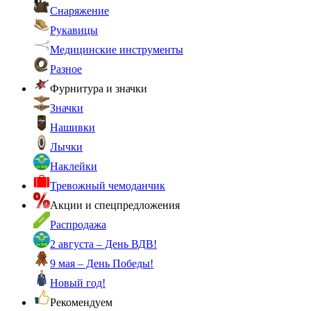
Снаряжение
Рукавицы
Медицинские инструменты
Разное
Фурнитура и значки
Значки
Нашивки
Лычки
Наклейки
Тревожный чемоданчик
Акции и спецпредложения
Распродажа
2 августа – День ВДВ!
9 мая – День Победы!
Новый год!
Рекомендуем