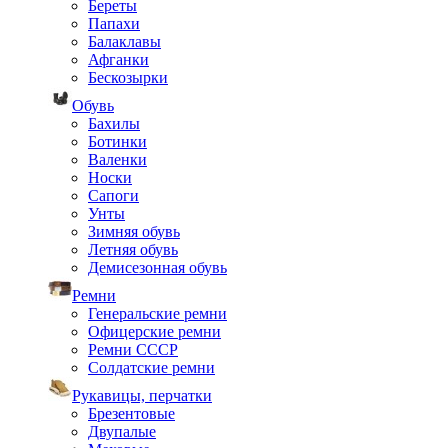
Береты
Папахи
Балаклавы
Афганки
Бескозырки
Обувь
Бахилы
Ботинки
Валенки
Носки
Сапоги
Унты
Зимняя обувь
Летняя обувь
Демисезонная обувь
Ремни
Генеральские ремни
Офицерские ремни
Ремни СССР
Солдатские ремни
Рукавицы, перчатки
Брезентовые
Двупалые