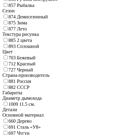
857
Рыбалка
Сезон
874
Демисезонный
875
Зима
877
Лето
Текстура рисунка
885
2 цвета
893
Сплошной
Цвет
703
Бежевый
712
Красный
727
Черный
Страна-производитель
881
Россия
882
СССР
Габариты
Диаметр дымохода
1009
11.5 см.
Детали
Основной материал
660
Дерево
691
Сталь «У8»
697
Чугун