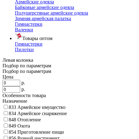
Армейские одеяла
Байковые армейские одеяла
Полушерстяные армейские одеяла
Зимняя армейская палатка
Гимнастерки
Валенки
Товары оптом
Гимнастерки
Пилотки
Левая колонка
Подбор по параметрам
Подбор по параметрам
Цена
р.
р.
Особенности товара
Назначение
833
Армейское имущество
834
Армейское снаряжение
848
Отопление
849
Охота
854
Приготовление пищи
856
Ручной инструмент