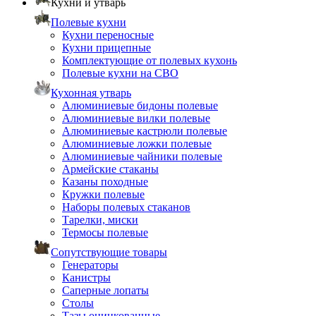
Кухни и утварь
Полевые кухни
Кухни переносные
Кухни прицепные
Комплектующие от полевых кухонь
Полевые кухни на СВО
Кухонная утварь
Алюминиевые бидоны полевые
Алюминиевые вилки полевые
Алюминиевые кастрюли полевые
Алюминиевые ложки полевые
Алюминиевые чайники полевые
Армейские стаканы
Казаны походные
Кружки полевые
Наборы полевых стаканов
Тарелки, миски
Термосы полевые
Сопутствующие товары
Генераторы
Канистры
Саперные лопаты
Столы
Тазы оцинкованные