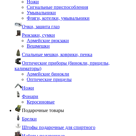
Ножи
Сигнальные приспособления
Умывальники
Фляги, котелки, умывальники
Очки, защита глаз
Рюкзаки, сумки
Армейские рюкзаки
Вещмешки
Спальные мешки, коврики, пенка
Оптические приборы (бинокли, прицелы,
калиматоры)
Армейские бинокли
Оптические прицелы
Ножи
Фонари
Керосиновые
Подарочные товары
Брелки
Штофы подарочные для спиртного
Наборы подарочные