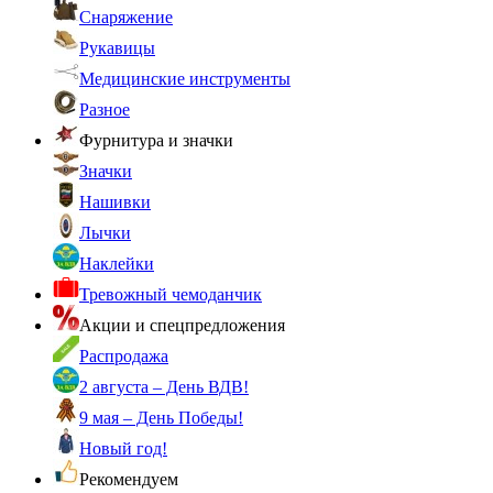
Снаряжение
Рукавицы
Медицинские инструменты
Разное
Фурнитура и значки
Значки
Нашивки
Лычки
Наклейки
Тревожный чемоданчик
Акции и спецпредложения
Распродажа
2 августа – День ВДВ!
9 мая – День Победы!
Новый год!
Рекомендуем