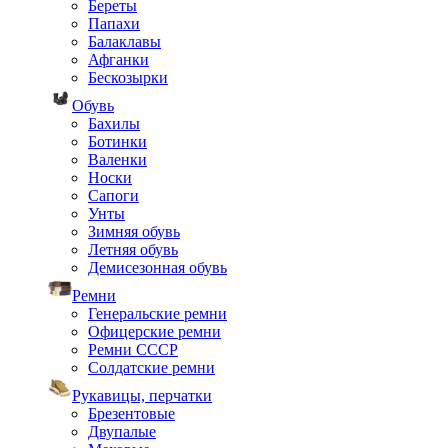
Береты
Папахи
Балаклавы
Афганки
Бескозырки
Обувь
Бахилы
Ботинки
Валенки
Носки
Сапоги
Унты
Зимняя обувь
Летняя обувь
Демисезонная обувь
Ремни
Генеральские ремни
Офицерские ремни
Ремни СССР
Солдатские ремни
Рукавицы, перчатки
Брезентовые
Двупалые