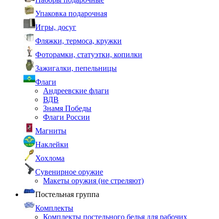
Упаковка подарочная
Игры, досуг
Фляжки, термоса, кружки
Фоторамки, статуэтки, копилки
Зажигалки, пепельницы
Флаги
Андреевские флаги
ВДВ
Знамя Победы
Флаги России
Магниты
Наклейки
Хохлома
Сувенирное оружие
Макеты оружия (не стреляют)
Постельная группа
Комплекты
Комплекты постельного белья для рабочих