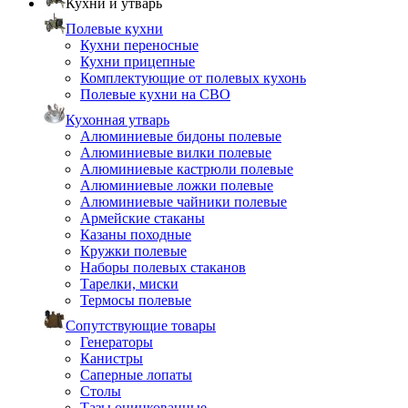
Кухни и утварь
Полевые кухни
Кухни переносные
Кухни прицепные
Комплектующие от полевых кухонь
Полевые кухни на СВО
Кухонная утварь
Алюминиевые бидоны полевые
Алюминиевые вилки полевые
Алюминиевые кастрюли полевые
Алюминиевые ложки полевые
Алюминиевые чайники полевые
Армейские стаканы
Казаны походные
Кружки полевые
Наборы полевых стаканов
Тарелки, миски
Термосы полевые
Сопутствующие товары
Генераторы
Канистры
Саперные лопаты
Столы
Тазы оцинкованные