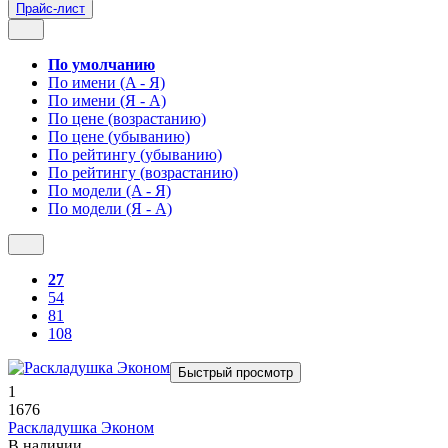
Прайс-лист
По умолчанию
По имени (A - Я)
По имени (Я - A)
По цене (возрастанию)
По цене (убыванию)
По рейтингу (убыванию)
По рейтингу (возрастанию)
По модели (A - Я)
По модели (Я - A)
27
54
81
108
Быстрый просмотр
1
1676
Раскладушка Эконом
В наличии