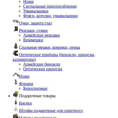
Ножи
Сигнальные приспособления
Умывальники
Фляги, котелки, умывальники
Очки, защита глаз
Рюкзаки, сумки
Армейские рюкзаки
Вещмешки
Спальные мешки, коврики, пенка
Оптические приборы (бинокли, прицелы,
калиматоры)
Армейские бинокли
Оптические прицелы
Ножи
Фонари
Керосиновые
Подарочные товары
Брелки
Штофы подарочные для спиртного
Наборы подарочные