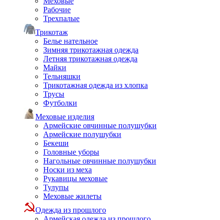
Меховые
Рабочие
Трехпалые
Трикотаж
Белье нательное
Зимняя трикотажная одежда
Летняя трикотажная одежда
Майки
Тельняшки
Трикотажная одежда из хлопка
Трусы
Футболки
Меховые изделия
Армейские овчинные полушубки
Армейские полушубки
Бекеши
Головные уборы
Нагольные овчинные полушубки
Носки из меха
Рукавицы меховые
Тулупы
Меховые жилеты
Одежда из прошлого
Армейская одежда из прошлого