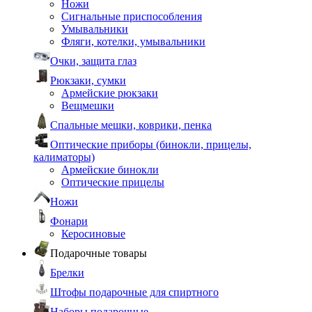
Ножи
Сигнальные приспособления
Умывальники
Фляги, котелки, умывальники
Очки, защита глаз
Рюкзаки, сумки
Армейские рюкзаки
Вещмешки
Спальные мешки, коврики, пенка
Оптические приборы (бинокли, прицелы,
калиматоры)
Армейские бинокли
Оптические прицелы
Ножи
Фонари
Керосиновые
Подарочные товары
Брелки
Штофы подарочные для спиртного
Наборы подарочные