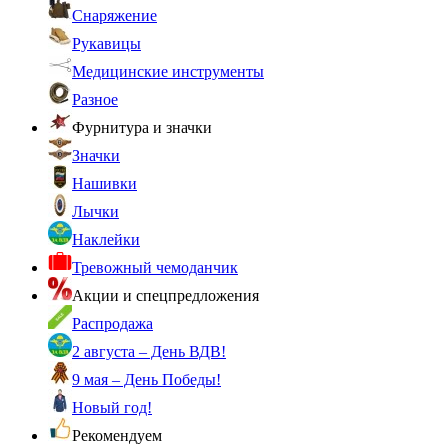
Снаряжение
Рукавицы
Медицинские инструменты
Разное
Фурнитура и значки
Значки
Нашивки
Лычки
Наклейки
Тревожный чемоданчик
Акции и спецпредложения
Распродажа
2 августа – День ВДВ!
9 мая – День Победы!
Новый год!
Рекомендуем