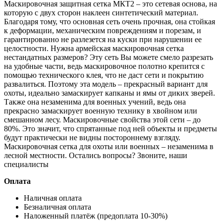
Маскировочная защитная сетка МКТ2 – это сетевая основа, на
которую с двух сторон наклеен синтетический материал.
Благодаря тому, что основная сеть очень прочная, она стойкая
к деформации, механическим повреждениям и порезам, и
гарантированно не разлезется на куски при нарушении ее
целостности. Нужна армейская маскировочная сетка
нестандатных размеров? Эту сеть Вы можете смело разрезать
на удобные части, ведь маскировочное полотно крепится с
помощью технического клея, что не даст сети и покрытию
развалиться. Поэтому эта модель – прекрасный вариант для
охоты, идеально замаскирует капканы и ямы от диких зверей.
Также она незаменима для военных учений, ведь она
прекрасно замаскирует военную технику в хвойном или
смешанном лесу. Маскировочные свойства этой сети – до
80%. Это значит, что спрятанные под ней объекты и предметы
будут практически не видны постороннему взгляду.
Маскировочная сетка для охоты или военных – незаменима в
лесной местности. Остались вопросы? Звоните, наши
специалисты
Оплата
Наличная оплата
Безналичная оплата
Наложенный платёж (предоплата 10-30%)