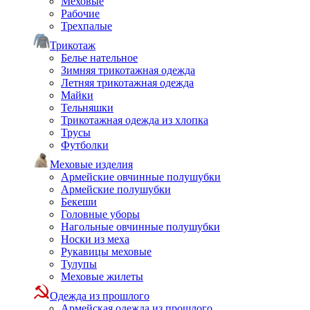
Меховые
Рабочие
Трехпалые
Трикотаж
Белье нательное
Зимняя трикотажная одежда
Летняя трикотажная одежда
Майки
Тельняшки
Трикотажная одежда из хлопка
Трусы
Футболки
Меховые изделия
Армейские овчинные полушубки
Армейские полушубки
Бекеши
Головные уборы
Нагольные овчинные полушубки
Носки из меха
Рукавицы меховые
Тулупы
Меховые жилеты
Одежда из прошлого
Армейская одежда из прошлого