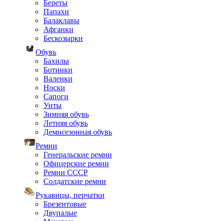
Береты
Папахи
Балаклавы
Афганки
Бескозырки
Обувь
Бахилы
Ботинки
Валенки
Носки
Сапоги
Унты
Зимняя обувь
Летняя обувь
Демисезонная обувь
Ремни
Генеральские ремни
Офицерские ремни
Ремни СССР
Солдатские ремни
Рукавицы, перчатки
Брезентовые
Двупалые