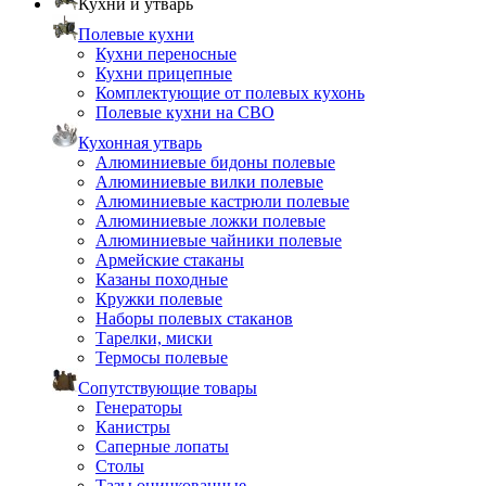
Кухни и утварь
Полевые кухни
Кухни переносные
Кухни прицепные
Комплектующие от полевых кухонь
Полевые кухни на СВО
Кухонная утварь
Алюминиевые бидоны полевые
Алюминиевые вилки полевые
Алюминиевые кастрюли полевые
Алюминиевые ложки полевые
Алюминиевые чайники полевые
Армейские стаканы
Казаны походные
Кружки полевые
Наборы полевых стаканов
Тарелки, миски
Термосы полевые
Сопутствующие товары
Генераторы
Канистры
Саперные лопаты
Столы
Тазы оцинкованные