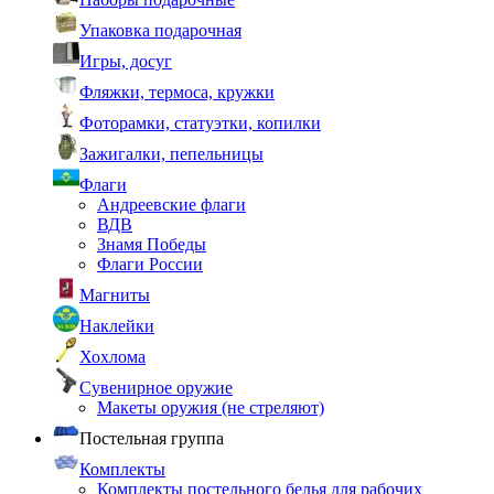
Упаковка подарочная
Игры, досуг
Фляжки, термоса, кружки
Фоторамки, статуэтки, копилки
Зажигалки, пепельницы
Флаги
Андреевские флаги
ВДВ
Знамя Победы
Флаги России
Магниты
Наклейки
Хохлома
Сувенирное оружие
Макеты оружия (не стреляют)
Постельная группа
Комплекты
Комплекты постельного белья для рабочих